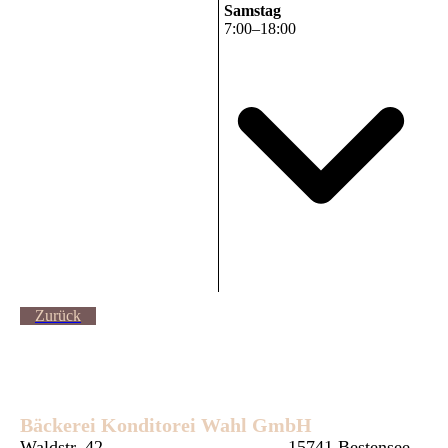
Samstag
7
:
00
–
18
:
00
Zurück
Bäckerei Konditorei Wahl GmbH
Waldstr. 42
15741 Bestensee