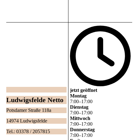
jetzt geöffnet
Montag
Ludwigsfelde Netto
7
:
00
–
17
:
00
Dienstag
Potsdamer Straße 118a
7
:
00
–
17
:
00
Mittwoch
14974 Ludwigsfelde
7
:
00
–
17
:
00
Donnerstag
Tel.: 03378 / 2057815
7
:
00
–
17
:
00